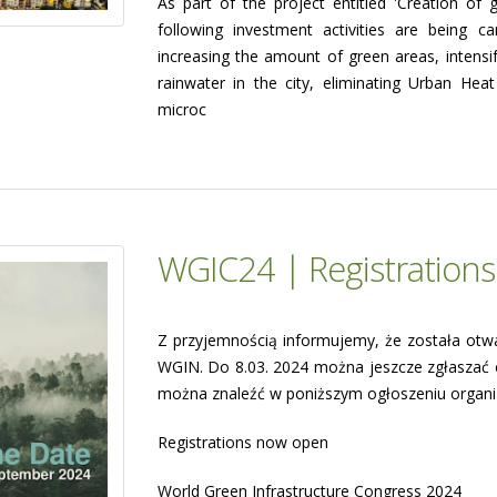
As part of the project entitled 'Creation of g
following investment activities are being car
increasing the amount of green areas, intensif
rainwater in the city, eliminating Urban Hea
microc
WGIC24 | Registration
Z przyjemnością informujemy, że została otw
WGIN. Do 8.03. 2024 można jeszcze zgłaszać c
można znaleźć w poniższym ogłoszeniu organi
Registrations now open
World Green Infrastructure Congress 2024