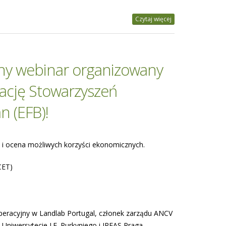
Czytaj więcej
ny webinar organizowany
ację Stowarzyszeń
n (EFB)!
 i ocena możliwych korzyści ekonomicznych.
CET)
 operacyjny w Landlab Portugal, członek zarządu ANCV
Uniwersytecie J.E. Purkyniego i IREAS Praga