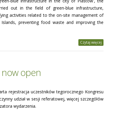
reen-blue infrastructure in the city of Piastów', the
ried out in the field of green-blue infrastructure,
ying activities related to the on-site management of
t Islands, preventing food waste and improving the
Czytaj więcej
s now open
arta rejestracja uczestników tegorocznego Kongresu
zynny udział w sesji referatowej, więcej szczegółów
zatora wydarzenia.