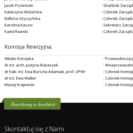
Jacek Poziemski
- Skarbnik Zarzą
Katarzyna Wolańska
- Członek Zarząd
Balbina Gryczyńska
- Członek Zarząd
Karolina Kaczor
- Sekretarz Zarz
Kamil Rawski
- Członek Zarząd
Komisja Rewizyjna:
Witalis Konopka
- Przewodniczący
dr inż. arch. Justyna Rubaszek
- Wiceprzewodni
dr hab. inż. Ewa Burszta-Adamiak, prof. UPWr
- Członek Komisj
dr inż. Ewa Walter
- Członek Komisj
Maciej Krajewski
- Członek Komisj
Pozostańmy w kontakcie
Skontaktuj się z Nami