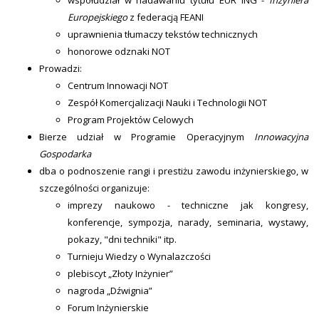
współudział w nadawaniu tytułu EUR ING -
Inżyniera
Europejskiego
z federacją FEANI
uprawnienia tłumaczy tekstów technicznych
honorowe odznaki NOT
Prowadzi:
Centrum Innowacji NOT
Zespół Komercjalizacji Nauki i Technologii NOT
Program Projektów Celowych
Bierze udział w Programie Operacyjnym
Innowacyjna
Gospodarka
dba o podnoszenie rangi i prestiżu zawodu inżynierskiego, w
szczególności organizuje:
imprezy naukowo - techniczne jak kongresy,
konferencje, sympozja, narady, seminaria, wystawy,
pokazy, "dni techniki" itp.
Turnieju Wiedzy o Wynalazczości
plebiscyt „Złoty Inżynier”
nagroda „Dźwignia”
Forum Inżynierskie