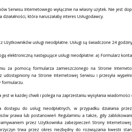
obów Serwisu Internetowego wyłącznie na własny użytek. Nie jest dop
działalności, która naruszałaby interes Usługodawcy.
z Użytkowników usługi nieodpłatne. Usługi są świadczone 24 godziny
gą elektroniczną następujące usługi nieodpłatne: a) Formularz kont
aniu za pomocą formularza zamieszczonego na Stronie Internet
rz udostępniony na Stronie Internetowej Serwisu i przesyła wypeł
w formularzu.
 jest w każdej chwili i polega na zaprzestaniu wysyłania wiadomośc
a dostępu do usług nieodpłatnych, w przypadku działania prze
isów prawa lub postanowień Regulaminu a także, gdy zablokowani
łamywaniem przez Użytkownika zabezpieczeń Strony Internetowej S
rzyczyn trwa przez okres niezbędny do rozwiązania kwestii st