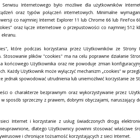
 Serwisu Internetowego było możliwe dla użytkowników Interne
ządzeń oraz typów połączeń internetowych. Minimalne wymagania
wersji co najmniej Internet Explorer 11 lub Chrome 66 lub FireFox 6
cookies” oraz łącze internetowe o przepustowości co najmniej 512 k
 ekranu.
es", które podczas korzystania przez Użytkowników ze Strony I
Stosowanie plików "cookies" ma na celu poprawne działanie Stro
nia końcowego Użytkownika oraz nie powoduje zmian konfiguracyj
ch. Każdy Użytkownik może wyłączyć mechanizm „cookies” w przegl
 jednak spowodować utrudnienia lub uniemożliwić korzystanie ze St
treści o charakterze bezprawnym oraz wykorzystywanie przez Użytk
 w sposób sprzeczny z prawem, dobrymi obyczajami, naruszający dob
 sieci Internet i korzystanie z usług świadczonych drogą elektro
euprawnione, dlatego Użytkownicy powinni stosować właściwe środ
irusowe i chroniące tożsamość korzystających z sieci Internet.