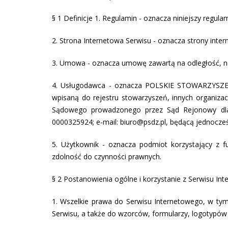
§ 1 Definicje 1. Regulamin - oznacza niniejszy regul
2. Strona Internetowa Serwisu - oznacza strony int
3. Umowa - oznacza umowę zawartą na odległość, na
4. Usługodawca - oznacza POLSKIE STOWARZYSZENI
wpisaną do rejestru stowarzyszeń, innych organiza
Sądowego prowadzonego przez Sąd Rejonowy dla
0000325924; e-mail: biuro@psdz.pl, będącą jednocze
5. Użytkownik - oznacza podmiot korzystający z f
zdolność do czynności prawnych.
§ 2 Postanowienia ogólne i korzystanie z Serwisu In
1. Wszelkie prawa do Serwisu Internetowego, w tym
Serwisu, a także do wzorców, formularzy, logotypów