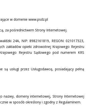
ałające w domenie www.psdz.pl
ą, za pośrednictwem Strony Internetowej.
waldzki 24A, NIP: 8982161819, REGON: 021017323,
nych zakładów opieki zdrowotnej Krajowego Rejestru
y Krajowego Rejestru Sądowego pod numerem KRS
ne są usługi przez Usługodawcę, posiadający pełną
go nazwy, domeny internetowej, Strony Internetowej
ącznie w sposób określony i zgodny z Regulaminem.