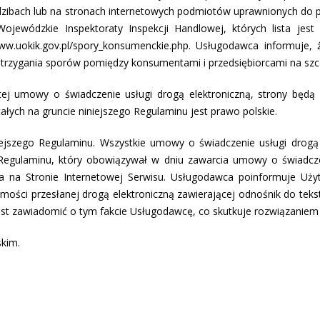
edzibach lub na stronach internetowych podmiotów uprawnionych do
ojewódzkie Inspektoraty Inspekcji Handlowej, których lista jest
w.uokik.gov.pl/spory_konsumenckie.php. Usługodawca informuje, ż
strzygania sporów pomiędzy konsumentami i przedsiębiorcami na szc
tej umowy o świadczenie usługi drogą elektroniczną, strony będą
łych na gruncie niniejszego Regulaminu jest prawo polskie.
ejszego Regulaminu. Wszystkie umowy o świadczenie usługi drogą 
egulaminu, który obowiązywał w dniu zawarcia umowy o świadczen
ia na Stronie Internetowej Serwisu. Usługodawca poinformuje Uż
ści przesłanej drogą elektroniczną zawierającej odnośnik do teks
jest zawiadomić o tym fakcie Usługodawcę, co skutkuje rozwiązanie
kim.