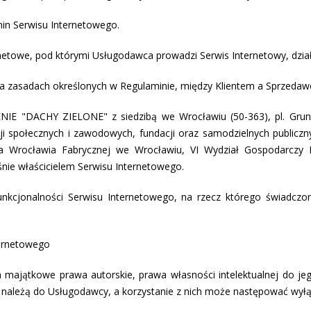
amin Serwisu Internetowego.
ernetowe, pod którymi Usługodawca prowadzi Serwis Internetowy, dzi
 zasadach określonych w Regulaminie, między Klientem a Sprzedawc
E "DACHY ZIELONE" z siedzibą we Wrocławiu (50-363), pl. Grun
cji społecznych i zawodowych, fundacji oraz samodzielnych publicz
 Wrocławia Fabrycznej we Wrocławiu, VI Wydział Gospodarcz
śnie właścicielem Serwisu Internetowego.
unkcjonalności Serwisu Internetowego, na rzecz którego świadczo
ternetowego
 majątkowe prawa autorskie, prawa własności intelektualnej do je
 należą do Usługodawcy, a korzystanie z nich może następować wył