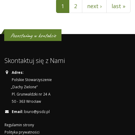
1
2
next ›
last »
Pozostańmy w kontakcie
Skontaktuj się z Nami
Adres:
Polskie Stowarzyszenie
„Dachy Zielone”
Pl. Grunwaldzki nr 24 A
50 - 363 Wrocław
Email:
biuro@psdz.pl
Regulamin strony
Polityka prywatności