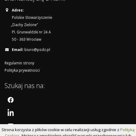
Adres:
Polskie Stowarzyszenie
„Dachy Zielone”
Pl. Grunwaldzki nr 24 A
50 - 363 Wrocław
Email:
biuro@psdz.pl
Regulamin strony
Polityka prywatności
Szukaj nas na:
Strona korzysta z plików cookie w celu realizacji usług zgodnie z
Polityką
Cookies
. Możesz samodzielnie określić warunki przechowywania lub