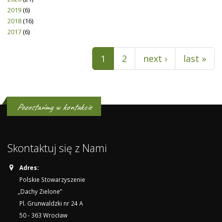
2019
(6)
2018
(16)
2017
(6)
Pages
1
2
next ›
last »
Pozostańmy w kontakcie
Skontaktuj się z Nami
Adres:
Polskie Stowarzyszenie
„Dachy Zielone”
Pl. Grunwaldzki nr 24 A
50 - 363 Wrocław