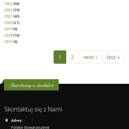
2023
(66)
2022
(59)
2021
(40)
2020
(21)
2019
(6)
2018
(16)
2017
(6)
Pages
1
2
next ›
last »
Pozostańmy w kontakcie
Skontaktuj się z Nami
Adres:
Polskie Stowarzyszenie