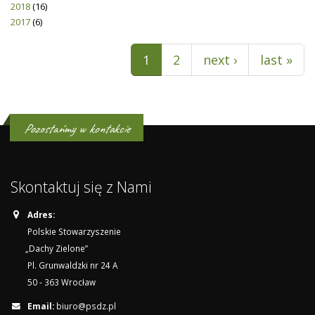
2018
(16)
2017
(6)
Pages
1
2
next ›
last »
Pozostańmy w kontakcie
Skontaktuj się z Nami
Adres:
Polskie Stowarzyszenie
„Dachy Zielone”
Pl. Grunwaldzki nr 24 A
50 - 363 Wrocław
Email:
biuro@psdz.pl