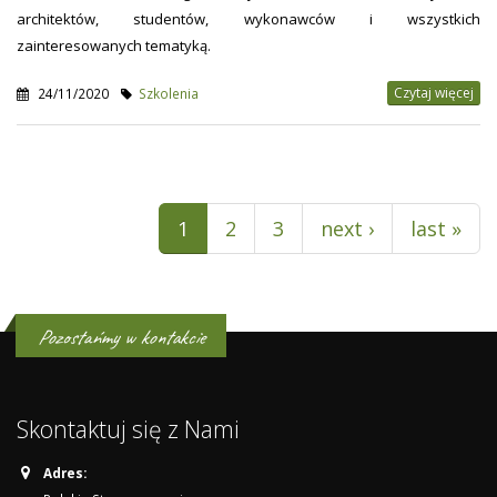
architektów, studentów, wykonawców i wszystkich
zainteresowanych tematyką.
Czytaj więcej
24/11/2020
Szkolenia
Pages
1
2
3
next ›
last »
Pozostańmy w kontakcie
Skontaktuj się z Nami
Adres: