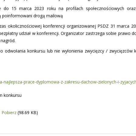
e do 15 marca 2023 roku na profilach społecznościowych oraz
ną poinformowani drogą mailową
zas okolicznościowej konferencji organizowanej PSDZ 31 marca 20
ezpłatny udział w konferencji. Organizator zastrzega sobie prawo d
 nagród.
do odwołania konkursu lub nie wyłonienia zwycięzcy / zwycięzców 
z-na-najlepsza-prace-dyplomowa-z-zakresu-dachow-zielonych-i-zyjacych
em konkursu
Pobierz
(98.69 KB)