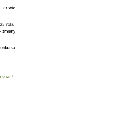
 stronie
23 roku.
o zmiany
konkursu
-scian/