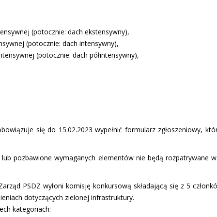
tensywnej (potocznie: dach ekstensywny),
nsywnej (potocznie: dach intensywny),
intensywnej (potocznie: dach półintensywny),
bowiązuje się do 15.02.2023 wypełnić formularz zgłoszeniowy, któr
u, lub pozbawione wymaganych elementów nie będą rozpatrywane 
, Zarząd PSDZ wyłoni komisję konkursową składającą się z 5 człon
eniach dotyczących zielonej infrastruktury.
ech kategoriach: