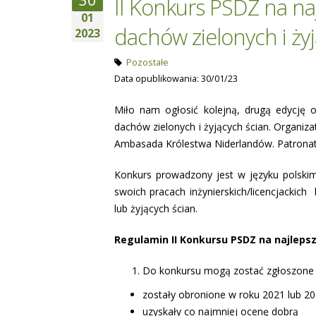
30
II Konkurs PSDZ na n
01
dachów zielonych i ży
2023
Pozostałe
Data opublikowania: 30/01/23
Miło nam ogłosić kolejną, drugą edycję
dachów zielonych i żyjących ścian. Organiz
Ambasada Królestwa Niderlandów. Patronat
Konkurs prowadzony jest w języku polskim
swoich pracach inżynierskich/licencjackic
lub żyjących ścian.
Regulamin II Konkursu PSDZ na najlepsz
Do konkursu mogą zostać zgłoszone p
zostały obronione w roku 2021 lub 2
uzyskały co najmniej ocenę dobrą