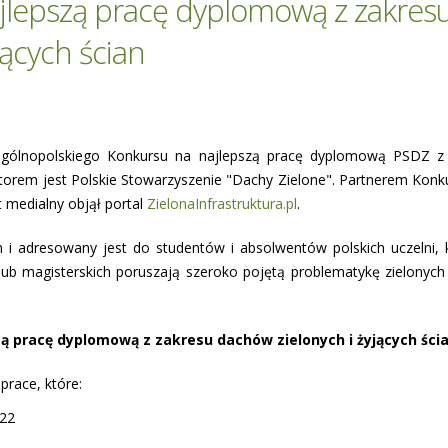
ajlepszą pracę dyplomową z zakres
jących ścian
 ogólnopolskiego Konkursu na najlepszą pracę dyplomową PSDZ z
atorem jest Polskie Stowarzyszenie "Dachy Zielone". Partnerem Konku
 medialny objął portal
ZielonaInfrastruktura.pl
.
 i adresowany jest do studentów i absolwentów polskich uczelni, 
h lub magisterskich poruszają szeroko pojętą problematykę zielonyc
ą pracę dyplomową z zakresu dachów zielonych i żyjących ścia
race, które:
022