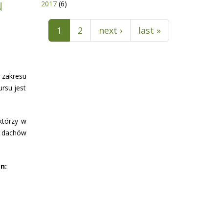
u
2017
(6)
Pages
1
2
next ›
last »
 zakresu
rsu jest
którzy w
h dachów
n: