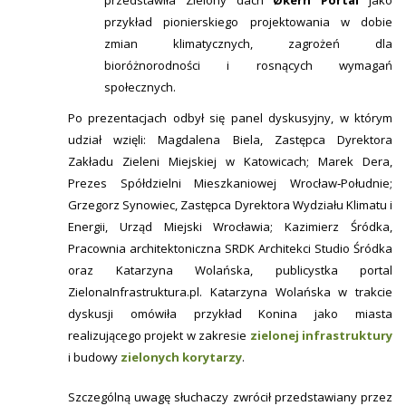
przedstawiła Zielony dach
Økern Portal
jako
przykład pionierskiego projektowania w dobie
zmian klimatycznych, zagrożeń dla
bioróżnorodności i rosnących wymagań
społecznych.
Po prezentacjach odbył się panel dyskusyjny, w którym
udział wzięli: Magdalena Biela, Zastępca Dyrektora
Zakładu Zieleni Miejskiej w Katowicach; Marek Dera,
Prezes Spółdzielni Mieszkaniowej Wrocław‐Południe;
Grzegorz Synowiec, Zastępca Dyrektora Wydziału Klimatu i
Energii, Urząd Miejski Wrocławia; Kazimierz Śródka,
Pracownia architektoniczna SRDK Architekci Studio Śródka
oraz Katarzyna Wolańska, publicystka portal
ZielonaInfrastruktura.pl. Katarzyna Wolańska w trakcie
dyskusji omówiła przykład Konina jako miasta
realizującego projekt w zakresie
zielonej infrastruktury
i budowy
zielonych korytarzy
.
Szczególną uwagę słuchaczy zwrócił przedstawiany przez