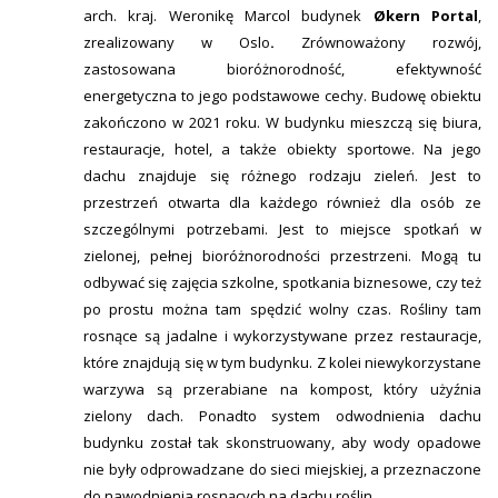
arch. kraj. Weronikę Marcol budynek
Økern Portal
,
zrealizowany w Oslo
.
Zrównoważony rozwój,
zastosowana bioróżnorodność, efektywność
energetyczna to jego podstawowe cechy. Budowę obiektu
zakończono w 2021 roku. W budynku mieszczą się biura,
restauracje, hotel, a także obiekty sportowe. Na jego
dachu znajduje się różnego rodzaju zieleń. Jest to
przestrzeń otwarta dla każdego również dla osób ze
szczególnymi potrzebami. Jest to miejsce spotkań w
zielonej, pełnej bioróżnorodności przestrzeni. Mogą tu
odbywać się zajęcia szkolne, spotkania biznesowe, czy też
po prostu można tam spędzić wolny czas. Rośliny tam
rosnące są jadalne i wykorzystywane przez restauracje,
które znajdują się w tym budynku. Z kolei niewykorzystane
warzywa są przerabiane na kompost, który użyźnia
zielony dach. Ponadto system odwodnienia dachu
budynku został tak skonstruowany, aby wody opadowe
nie były odprowadzane do sieci miejskiej, a przeznaczone
do nawodnienia rosnących na dachu roślin.