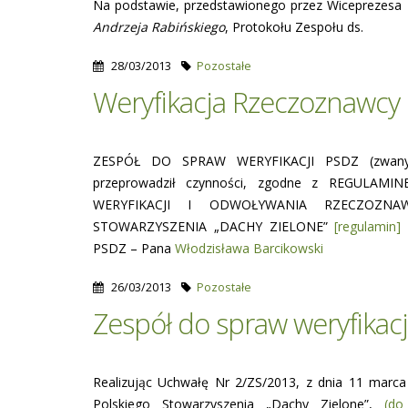
Na podstawie, przedstawionego przez Wiceprezes
Andrzeja Rabińskiego
, Protokołu Zespołu ds.
28/03/2013
Pozostałe
Weryfikacja Rzeczoznawcy
ZESPÓŁ DO SPRAW WERYFIKACJI PSDZ (zwany
przeprowadził czynności, zgodne z REGULAM
WERYFIKACJI I ODWOŁYWANIA RZECZOZNA
STOWARZYSZENIA „DACHY ZIELONE”
[regulamin]
,
PSDZ – Pana
Włodzisława Barcikowski
26/03/2013
Pozostałe
Zespół do spraw weryfikacj
Realizując Uchwałę Nr 2/ZS/2013, z dnia 11 marca
Polskiego Stowarzyszenia „Dachy Zielone”,
(do