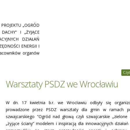
ch PROJEKTU „OGRÓD
DACHY” I „ŻYJĄCE
ACYJNYCH DZIAŁAŃ
ĘDNOŚCI ENERGII I
racowników organów
Czyt
Warsztaty PSDZ we Wrocławiu
W dn. 17 kwietnia b.r. we Wrocławiu odbyły się organiz
prowadzone przez PSDZ warsztaty dla gmin w ramach p
szwajcarskiego "Ogród nad głową czyli szwajcarskie „zielone 
„żyjące ściany” modelem i inspiracją dla innowacyjnych działań 