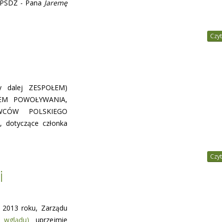
a PSDZ - Pana
Jaremę
Czyt
 dalej ZESPOŁEM)
INEM POWOŁYWANIA,
WCÓW POLSKIEGO
 dotyczące członka
Czyt
i
 2013 roku, Zarządu
 wglądu)
uprzejmie