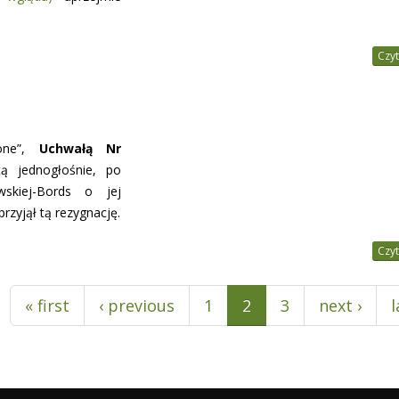
Czyt
lone”,
Uchwałą Nr
ą jednogłośnie, po
wskiej-Bords o jej
przyjął tą rezygnację.
Czyt
« first
‹ previous
1
2
3
next ›
l