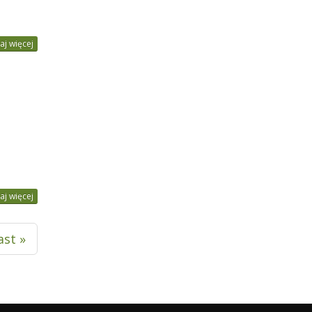
aj więcej
aj więcej
ast »