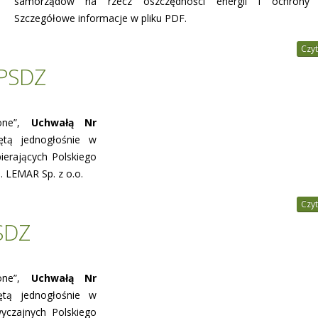
samorządów na rzecz oszczędności energii i ochrony k
Szczegółowe informacje w pliku PDF.
Czyt
 PSDZ
lone”,
Uchwałą Nr
ętą jednogłośnie w
ierających Polskiego
. LEMAR Sp. z o.o.
Czyt
SDZ
lone”,
Uchwałą Nr
tą jednogłośnie w
yczajnych Polskiego