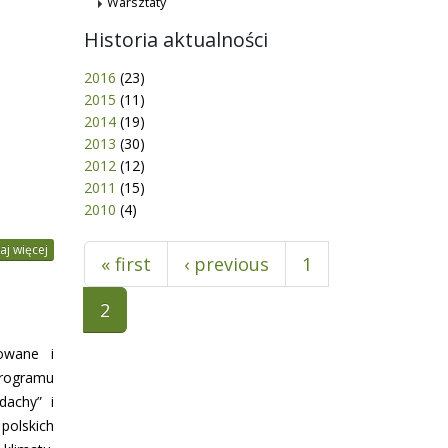
Warsztaty
Historia aktualności
2016
(23)
2015
(11)
2014
(19)
2013
(30)
2012
(12)
2011
(15)
2010
(4)
Pages
aj więcej
« first
‹ previous
1
2
owane i
rogramu
dachy” i
polskich