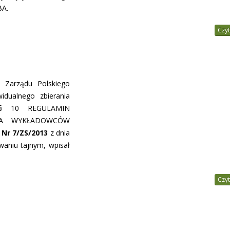
BA.
Czyt
, Zarządu Polskiego
idualnego zbierania
w § 10 REGULAMIN
NIA WYKŁADOWCÓW
 Nr 7/ZS/2013
z dnia
waniu tajnym, wpisał
Czyt