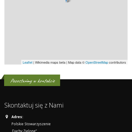
Leaflet
| Wikimedia maps beta | Map data ©
OpenStreetMap
contributors
Pozostańmy w kontakcie
Skontaktuj się z Nami
Adres:
Polskie Stowarzyszenie
„Dachy Zielone”