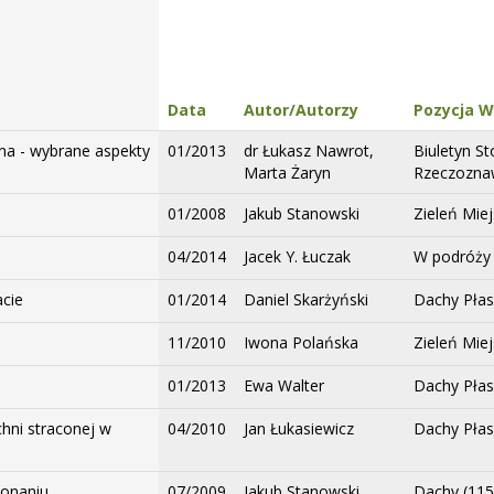
Data
Autor/Autorzy
Pozycja 
a - wybrane aspekty
01/2013
dr Łukasz Nawrot,
Biuletyn S
Marta Żaryn
Rzeczozna
01/2008
Jakub Stanowski
Zieleń Miej
04/2014
Jacek Y. Łuczak
W podróży
acie
01/2014
Daniel Skarżyński
Dachy Płas
11/2010
Iwona Polańska
Zieleń Mie
01/2013
Ewa Walter
Dachy Płas
hni straconej w
04/2010
Jan Łukasiewicz
Dachy Płask
konaniu
07/2009
Jakub Stanowski
Dachy (115