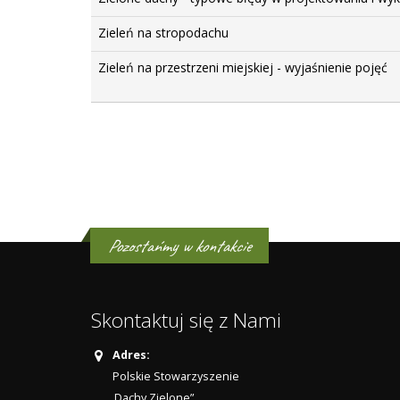
Zieleń na stropodachu
Zieleń na przestrzeni miejskiej - wyjaśnienie pojęć
Pozostańmy w kontakcie
Skontaktuj się z Nami
Adres:
Polskie Stowarzyszenie
„Dachy Zielone”